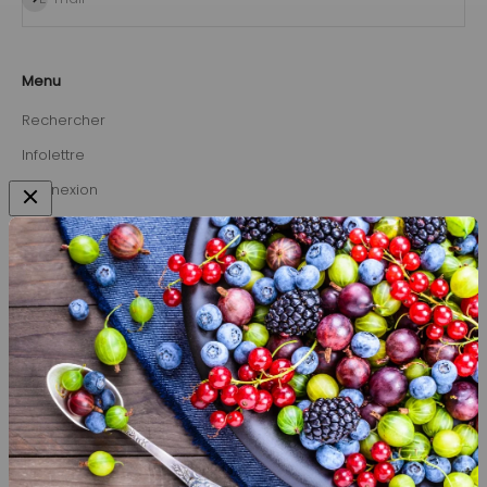
Menu
Rechercher
Infolettre
Connexion
Paysagistes certifiés
Politique de confidentialité
NOTRE MISSION
Inspirer et faciliter l’accès à l’autonomie alimentaire des
individus et collectivités.
NOTRE VISION