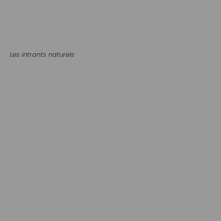
Les intrants naturels
Amendements
Correcteurs de PH
Terreaux
VRAC
BRF Paillis de feuillus