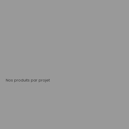
Outils et quincaillerie
Nos produits par projet
Potager
Semis potager