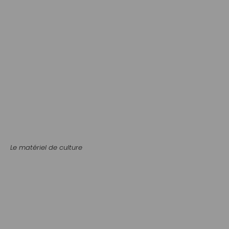
Fertilisants bio
Le matériel de culture
Arrosage
Cadres potagers