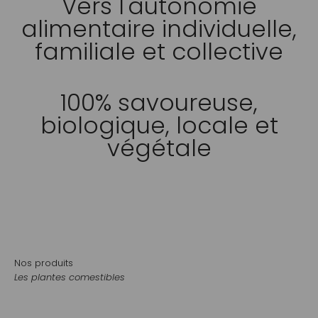
Vers l'autonomie
alimentaire individuelle,
familiale et collective
100% savoureuse,
biologique, locale et
végétale
COMMANDEZ ET CHOISISSEZ VOTRE MOMENT DE
LIVRAISON EN LIGNE
MATÉRIAUX EN VRAC APPROUVÉS POUR LA CULTURE
BIOLOGIQUE
COMPOST MARIN ORGANIMIX
Nos produits
TERRE À PLANTATION ENRICHIE
Les plantes comestibles
PAILLIS BRF DE SAULE