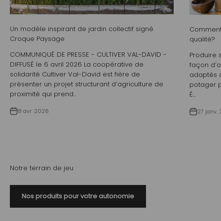
Un modèle inspirant de jardin collectif signé
Comment 
Croque Paysage
qualité?
COMMUNIQUÉ DE PRESSE - CULTIVER VAL-DAVID -
Produire 
DIFFUSÉ le 6 avril 2026 La coopérative de
façon d’o
solidarité Cultiver Val-David est fière de
adaptés à
présenter un projet structurant d’agriculture de
potager p
proximité qui prend...
É...
8 avr. 2026
27 janv.
Notre terrain de jeu
Nos produits pour votre autonomie