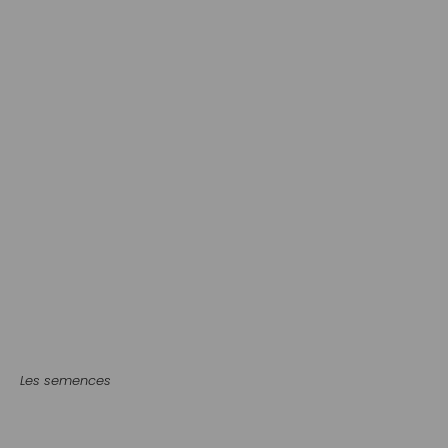
Arbustes fruitiers et à noix
Arbres fruitiers et à noix
Les semences
Annuelles potagères